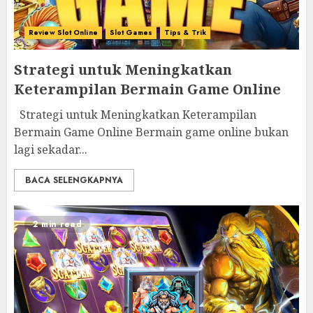
Game Online
3
Review Slot Online
Slot Games
Tips & Trik
Strategi untuk Meningkatkan
Keterampilan Bermain Game Online
Strategi untuk Meningkatkan Keterampilan
Bermain Game Online Bermain game online bukan
lagi sekadar...
BACA SELENGKAPNYA
2 min read