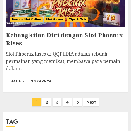
Review Slot Online
Slot Games
Tips & Trik
Kebangkitan Diri dengan Slot Phoenix
Rises
Slot Phoenix Rises di QQPEDIA adalah sebuah
permainan yang memikat, membawa para pemain
dalam...
BACA SELENGKAPNYA
Posts
1
2
3
4
5
Next
pagination
TAG