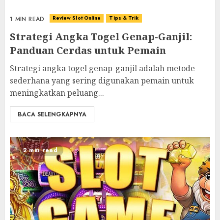
Review Slot Online
Tips & Trik
1 MIN READ
Kemenangan di Lantai Dansa
Strategi Angka Togel Genap-Ganjil:
dengan Slot “Disco Beats”
Panduan Cerdas untuk Pemain
7
Strategi angka togel genap-ganjil adalah metode
sederhana yang sering digunakan pemain untuk
Strategi Angka Togel Genap-Ganjil:
meningkatkan peluang...
Panduan Cerdas untuk Pemain
1
BACA SELENGKAPNYA
Strategi untuk Meningkatkan
2 min read
Keterampilan Bermain Game Online
2
Panduan Memahami Berbagai Jenis