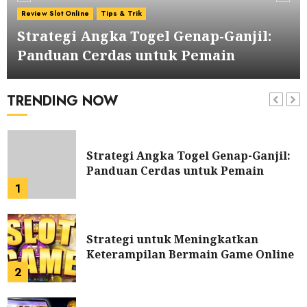
Slot Barbarossa Doublemax
Review Slot Online
Tips & Trik
6
Strategi Angka Togel Genap-Ganjil:
Panduan Cerdas untuk Pemain
Kemenangan di Lantai Dansa
dengan Slot “Disco Beats”
TRENDING NOW
7
Strategi Angka Togel Genap-Ganjil:
Panduan Cerdas untuk Pemain
1
Strategi untuk Meningkatkan
Keterampilan Bermain Game Online
2