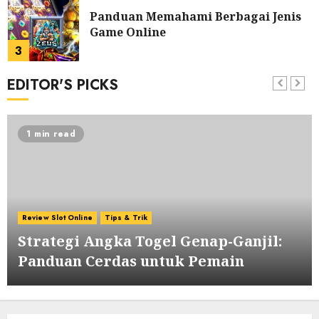
Panduan Memahami Berbagai Jenis
Game Online
3
EDITOR'S PICKS
Slot Online: Menghindari Kesalahan
yang Sering Dilakukan
1 min read
4
Petualangan Manis di Desa Permen
di Dunia Perjudian Online
Review Slot Online
Tips & Trik
5
Strategi Angka Togel Genap-Ganjil:
Panduan Cerdas untuk Pemain
Mengarungi Lautan Emas Keseruan
Slot Barbarossa Doublemax
6