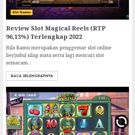
Slot Games
Review Slot Magical Reels (RTP
96,13%) Terlengkap 2022
Bila Kamu merupakan penggemar slot online
berjudul silap mata serta lagi mencari slot
semacam...
BACA SELENGKAPNYA
4 min read