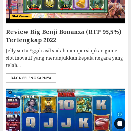
Slot Games
Review Big Benji Bonanza (RTP 95,5%)
Terlengkap 2022
Jelly serta Yggdrasil sudah mempersiapkan game
slot inovatif yang menunjukkan kepala negara yang
telah...
BACA SELENGKAPNYA
3 min read