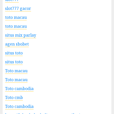
slot777 gacor
toto macau
toto macau
situs mix parlay
agen sbobet
situs toto
situs toto
Toto macau
Toto macau
Toto cambodia
Toto cmb
Toto cambodia