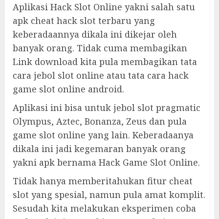
Aplikasi Hack Slot Online yakni salah satu
apk cheat hack slot terbaru yang
keberadaannya dikala ini dikejar oleh
banyak orang. Tidak cuma membagikan
Link download kita pula membagikan tata
cara jebol slot online atau tata cara hack
game slot online android.
Aplikasi ini bisa untuk jebol slot pragmatic
Olympus, Aztec, Bonanza, Zeus dan pula
game slot online yang lain. Keberadaanya
dikala ini jadi kegemaran banyak orang
yakni apk bernama Hack Game Slot Online.
Tidak hanya memberitahukan fitur cheat
slot yang spesial, namun pula amat komplit.
Sesudah kita melakukan eksperimen coba