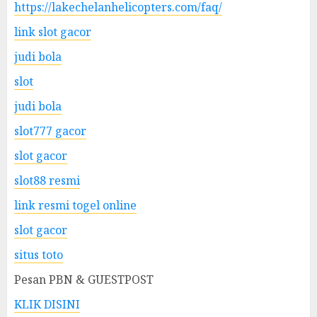
https://lakechelanhelicopters.com/faq/
link slot gacor
judi bola
slot
judi bola
slot777 gacor
slot gacor
slot88 resmi
link resmi togel online
slot gacor
situs toto
Pesan PBN & GUESTPOST
KLIK DISINI