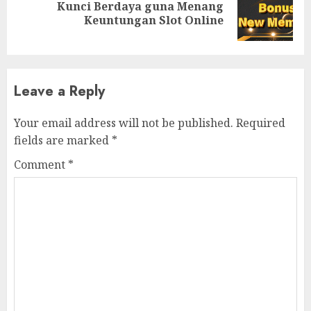
Kunci Berdaya guna Menang
Next
Keuntungan Slot Online
post:
Leave a Reply
Your email address will not be published.
Required
fields are marked
*
Comment
*