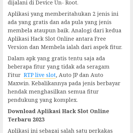
dijalani di Device Un- Root.
Aplikasi yang memberitahukan 2 jenis ini
ada yang gratis dan ada pula yang jenis
membela ataupun baik. Analogi dari kedua
Aplikasi Hack Slot Online antara Free
Version dan Membela ialah dari aspek fitur.
Dalam apk yang gratis tentu saja ada
beberapa fitur yang tidak ada seragam
Fitur
RTP live slot
, Auto JP dan Auto
Maxwin. Kebalikannya pada jenis berbayar
hendak menghasilkan semua fitur
pendukung yang komplex.
Download Aplikasi Hack Slot Online
Terbaru 2023
Aplikasi ini sebagai salah satu perkakas