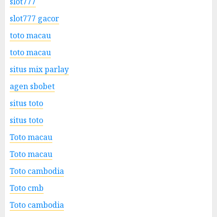
slot777
slot777 gacor
toto macau
toto macau
situs mix parlay
agen sbobet
situs toto
situs toto
Toto macau
Toto macau
Toto cambodia
Toto cmb
Toto cambodia