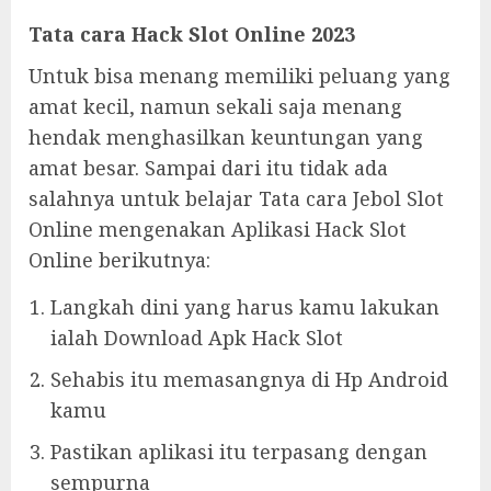
Tata cara Hack Slot Online 2023
Untuk bisa menang memiliki peluang yang
amat kecil, namun sekali saja menang
hendak menghasilkan keuntungan yang
amat besar. Sampai dari itu tidak ada
salahnya untuk belajar Tata cara Jebol Slot
Online mengenakan Aplikasi Hack Slot
Online berikutnya:
Langkah dini yang harus kamu lakukan
ialah Download Apk Hack Slot
Sehabis itu memasangnya di Hp Android
kamu
Pastikan aplikasi itu terpasang dengan
sempurna