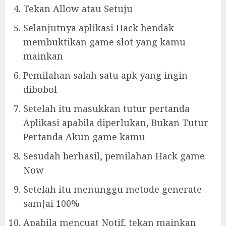
Tekan Allow atau Setuju
Selanjutnya aplikasi Hack hendak
membuktikan game slot yang kamu
mainkan
Pemilahan salah satu apk yang ingin
dibobol
Setelah itu masukkan tutur pertanda
Aplikasi apabila diperlukan, Bukan Tutur
Pertanda Akun game kamu
Sesudah berhasil, pemilahan Hack game
Now
Setelah itu menunggu metode generate
sam[ai 100%
Apabila mencuat Notif, tekan mainkan