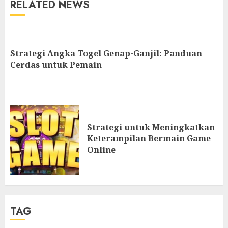
RELATED NEWS
Strategi Angka Togel Genap-Ganjil: Panduan
Cerdas untuk Pemain
Strategi untuk Meningkatkan
Keterampilan Bermain Game
Online
TAG