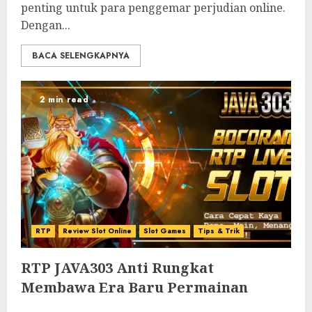
penting untuk para penggemar perjudian online.
Dengan...
BACA SELENGKAPNYA
2 min read
RTP
Review Slot Online
Slot Games
Tips & Trik
RTP JAVA303 Anti Rungkat
Membawa Era Baru Permainan