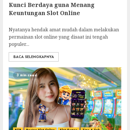
Kunci Berdaya guna Menang
Keuntungan Slot Online
Nyatanya hendak amat mudah dalam melakukan
permainan slot online yang disaat ini tengah
populer...
BACA SELENGKAPNYA
3 min read
RTP
Review Slot Online
Slot Games
Tips & Trik