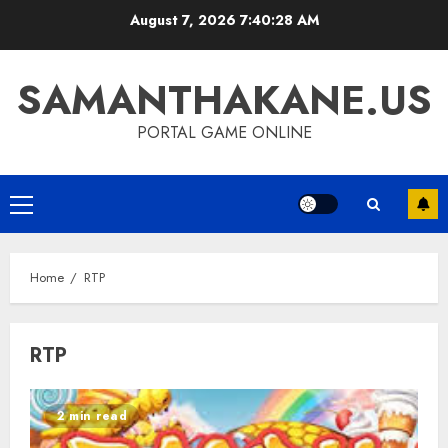
Skip
August 7, 2026
7:40:29 AM
to
content
SAMANTHAKANE.US
PORTAL GAME ONLINE
Primary
Menu
Home
RTP
RTP
2 min read