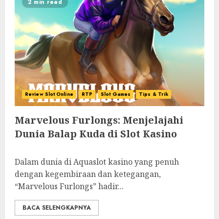
2 min read
Review Slot Online
RTP
Slot Games
Tips & Trik
Marvelous Furlongs: Menjelajahi
Dunia Balap Kuda di Slot Kasino
Dalam dunia di Aquaslot kasino yang penuh
dengan kegembiraan dan ketegangan,
“Marvelous Furlongs” hadir...
BACA SELENGKAPNYA