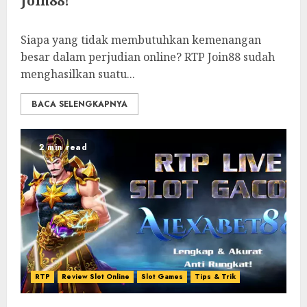
Join88!
Siapa yang tidak membutuhkan kemenangan
besar dalam perjudian online? RTP Join88 sudah
menghasilkan suatu...
BACA SELENGKAPNYA
2 min read
RTP
Review Slot Online
Slot Games
Tips & Trik