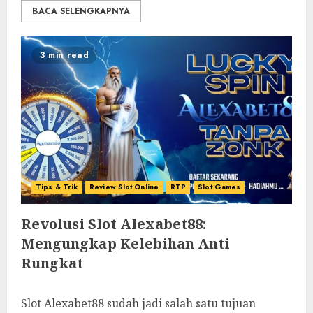
BACA SELENGKAPNYA
3 min read
Tips & Trik
Review Slot Online
RTP
Slot Games
Revolusi Slot Alexabet88:
Mengungkap Kelebihan Anti
Rungkat
Slot Alexabet88 sudah jadi salah satu tujuan