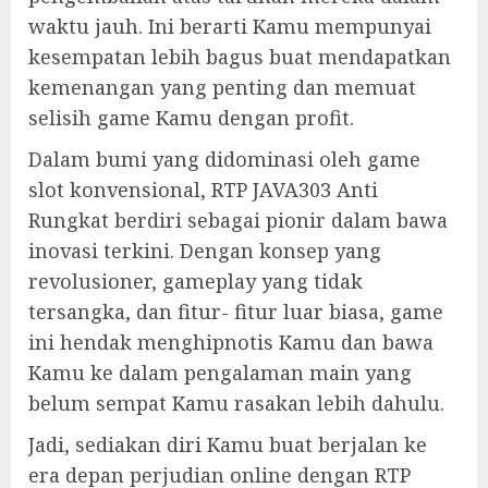
waktu jauh. Ini berarti Kamu mempunyai
kesempatan lebih bagus buat mendapatkan
kemenangan yang penting dan memuat
selisih game Kamu dengan profit.
Dalam bumi yang didominasi oleh game
slot konvensional, RTP JAVA303 Anti
Rungkat berdiri sebagai pionir dalam bawa
inovasi terkini. Dengan konsep yang
revolusioner, gameplay yang tidak
tersangka, dan fitur- fitur luar biasa, game
ini hendak menghipnotis Kamu dan bawa
Kamu ke dalam pengalaman main yang
belum sempat Kamu rasakan lebih dahulu.
Jadi, sediakan diri Kamu buat berjalan ke
era depan perjudian online dengan RTP