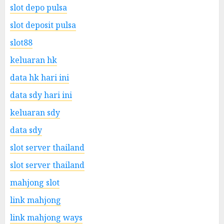
slot depo pulsa
slot deposit pulsa
slot88
keluaran hk
data hk hari ini
data sdy hari ini
keluaran sdy
data sdy
slot server thailand
slot server thailand
mahjong slot
link mahjong
link mahjong ways