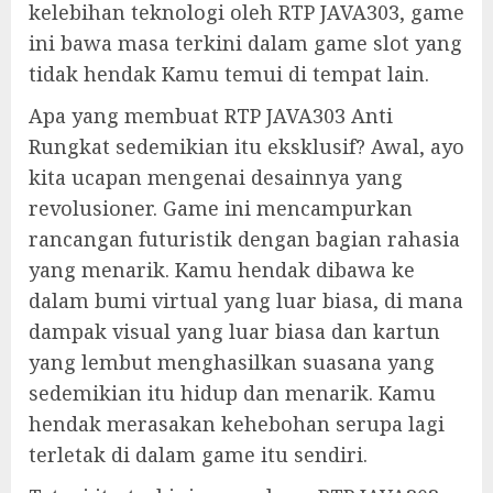
kelebihan teknologi oleh RTP JAVA303, game
ini bawa masa terkini dalam game slot yang
tidak hendak Kamu temui di tempat lain.
Apa yang membuat RTP JAVA303 Anti
Rungkat sedemikian itu eksklusif? Awal, ayo
kita ucapan mengenai desainnya yang
revolusioner. Game ini mencampurkan
rancangan futuristik dengan bagian rahasia
yang menarik. Kamu hendak dibawa ke
dalam bumi virtual yang luar biasa, di mana
dampak visual yang luar biasa dan kartun
yang lembut menghasilkan suasana yang
sedemikian itu hidup dan menarik. Kamu
hendak merasakan kehebohan serupa lagi
terletak di dalam game itu sendiri.