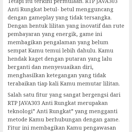
Tetapi itu terkini permulaan. RTP JAVA303
Anti Rungkat betul- betul mengguncang
dengan gameplay yang tidak tersangka.
Dengan bentuk lilitan yang inovatif dan rute
pembayaran yang energik, game ini
membagikan pengalaman yang belum
sempat Kamu temui lebih dahulu. Kamu
hendak kaget dengan putaran yang lalu
berganti dan menyesuaikan diri,
menghasilkan ketegangan yang tidak
terabaikan tiap kali Kamu memutar lilitan.
Salah satu fitur yang sangat bergengsi dari
RTP JAVA303 Anti Rungkat merupakan
teknologi” Anti Rungkat” yang mengganti
metode Kamu berhubungan dengan game.
Fitur ini membagikan Kamu pengawasan