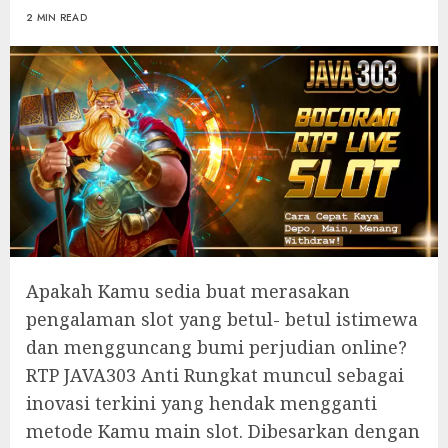
2 MIN READ
Apakah Kamu sedia buat merasakan
pengalaman slot yang betul- betul istimewa
dan mengguncang bumi perjudian online?
RTP JAVA303 Anti Rungkat muncul sebagai
inovasi terkini yang hendak mengganti
metode Kamu main slot. Dibesarkan dengan