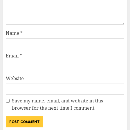
Name
*
Email
*
Website
Save my name, email, and website in this
browser for the next time I comment.