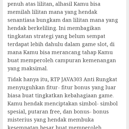
penuh atas lilitan, alhasil Kamu bisa
memilah lilitan mana yang hendak
senantiasa bungkam dan lilitan mana yang
hendak berkeliling. Ini membagikan
tingkatan strategi yang belum sempat
terdapat lebih dahulu dalam game slot, di
mana Kamu bisa merancang tahap Kamu
buat memperoleh campuran kemenangan
yang maksimal.
Tidak hanya itu, RTP JAVA303 Anti Rungkat
menyuguhkan fitur- fitur bonus yang luar
biasa buat tingkatkan kebahagiaan game.
Kamu hendak menciptakan simbol- simbol
spesial, putaran free, dan bonus- bonus
misterius yang hendak membuka
kesempatan besar buat memperoleh